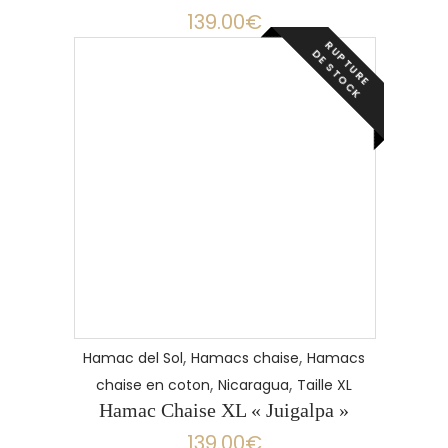
139.00
€
R
P
T
U
R
E
E
S
T
O
C
U
D
K
,
,
Hamac del Sol
Hamacs chaise
Hamacs
,
,
chaise en coton
Nicaragua
Taille XL
Hamac Chaise XL « Juigalpa »
139.00
€