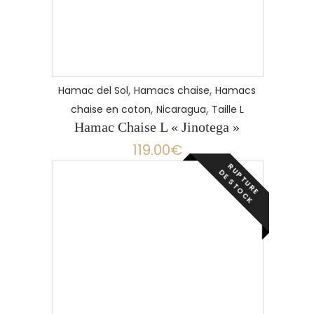
,
,
Hamac del Sol
Hamacs chaise
Hamacs
,
,
chaise en coton
Nicaragua
Taille L
Hamac Chaise L « Jinotega »
119.00
€
R
P
T
U
R
E
E
S
T
O
C
U
D
K