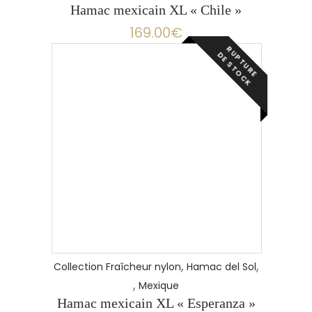
Hamac mexicain XL « Chile »
169.00
€
R
P
T
U
R
E
E
S
T
O
C
U
D
K
,
,
Collection Fraîcheur nylon
Hamac del Sol
,
Mexique
Hamac mexicain XL « Esperanza »