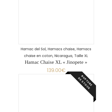
,
,
Hamac del Sol
Hamacs chaise
Hamacs
,
,
chaise en coton
Nicaragua
Taille XL
Hamac Chaise XL « Jinopete »
139.00
€
R
P
T
U
R
E
E
S
T
O
C
U
D
K