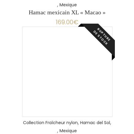
,
Mexique
Hamac mexicain XL « Macao »
169.00
€
R
P
T
U
R
E
E
S
T
O
C
U
D
K
,
,
Collection Fraîcheur nylon
Hamac del Sol
,
Mexique