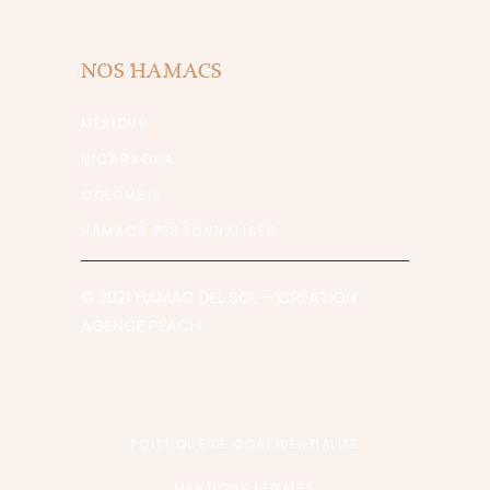
NOS HAMACS
MEXIQUE
NICARAGUA
COLOMBIE
HAMACS PERSONNALISÉS
© 2021 HAMAC DEL SOL
– CRÉATION
AGENCE PEACH
POLITIQUE DE CONFIDENTIALITÉ
MENTIONS LÉGALES