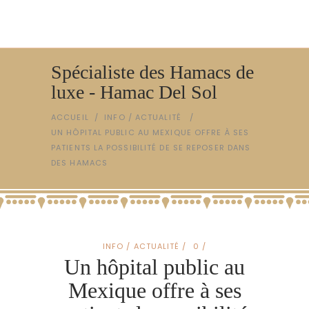
Spécialiste des Hamacs de
luxe - Hamac Del Sol
ACCUEIL
/
INFO / ACTUALITÉ
/
UN HÔPITAL PUBLIC AU MEXIQUE OFFRE À SES
PATIENTS LA POSSIBILITÉ DE SE REPOSER DANS
DES HAMACS
INFO / ACTUALITÉ
0
Un hôpital public au
Mexique offre à ses