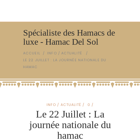
Spécialiste des Hamacs de
luxe - Hamac Del Sol
ACCUEIL
/
INFO / ACTUALITÉ
/
LE 22 JUILLET : LA JOURNÉE NATIONALE DU
HAMAC
INFO / ACTUALITÉ
0
Le 22 Juillet : La
journée nationale du
hamac