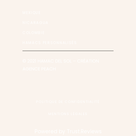
MEXIQUE
NICARAGUA
COLOMBIE
HAMACS PERSONNALISÉS
© 2021 HAMAC DEL SOL
– CRÉATION
AGENCE PEACH
POLITIQUE DE CONFIDENTIALITÉ
MENTIONS LÉGALES
Powered by
Trust.Reviews