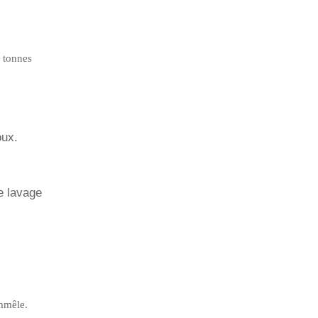
e tonnes
oux.
e lavage
emmêle.