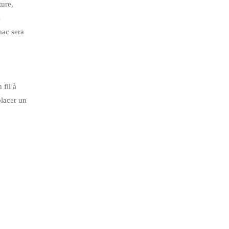
ture,
s
mac sera
 fil à
placer un