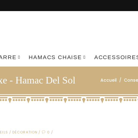
BARRE
HAMACS CHAISE
ACCESSOIRE
uxe - Hamac Del Sol
Accueil
/
Consei
EILS / DÉCORATION
0