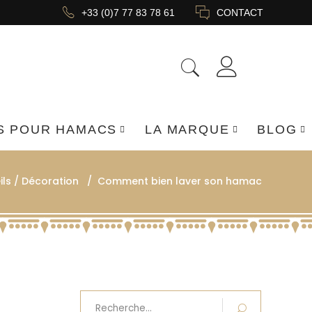
+33 (0)7 77 83 78 61
CONTACT
S POUR HAMACS
LA MARQUE
BLOG
ls / Décoration
/
Comment bien laver son hamac
Recherche