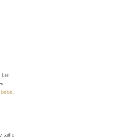
. Les
ent
bébé.
.
taille