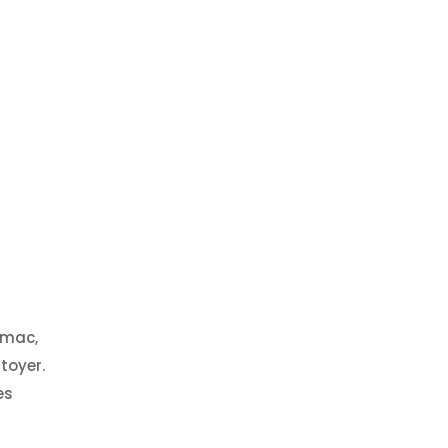
amac,
toyer.
es