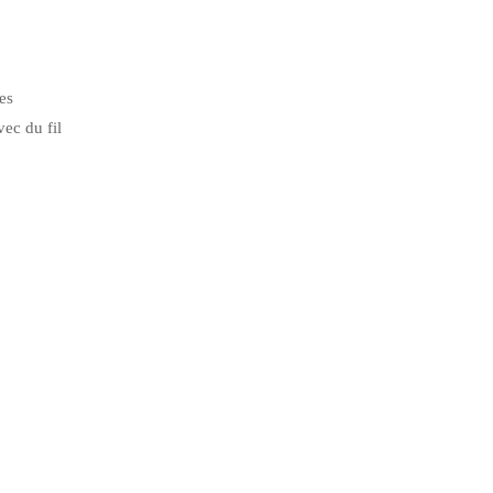
es
vec du fil