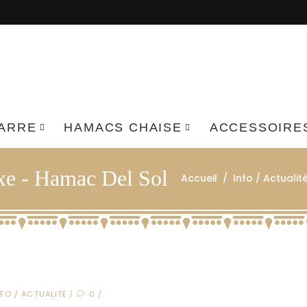
BARRE
HAMACS CHAISE
ACCESSOIRE
uxe - Hamac Del Sol
Accueil
/
Info / Actualit
NFO / ACTUALITÉ
0