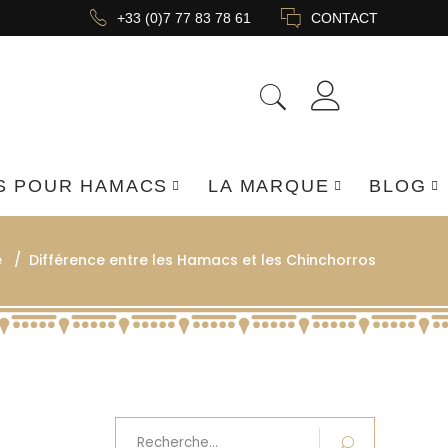
+33 (0)7 77 83 78 61
CONTACT
S POUR HAMACS
LA MARQUE
BLOG
é
/
Différence entre les Hamacs et les Chinchorros
Recherche