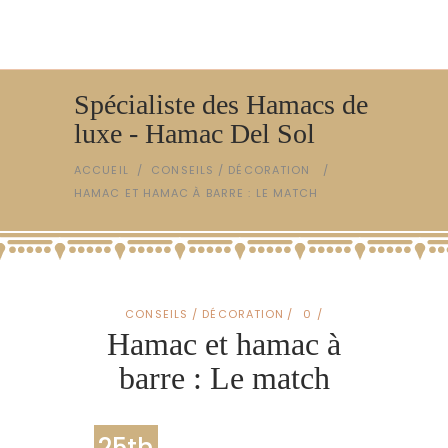
Spécialiste des Hamacs de
luxe - Hamac Del Sol
ACCUEIL
/
CONSEILS / DÉCORATION
/
HAMAC ET HAMAC À BARRE : LE MATCH
CONSEILS / DÉCORATION
0
Hamac et hamac à
barre : Le match
25th