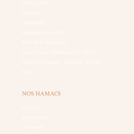
ESPACE PRO
CONTACT
LIVRAISON
PAIEMENT SÉCURISÉ
RETOUR ET ÉCHANGE
CONDITIONS GÉNÉRALES DE VENTE
TROPICAL HAMAC : CONFORT À PETIT
PRIX
NOS HAMACS
MEXIQUE
NICARAGUA
COLOMBIE