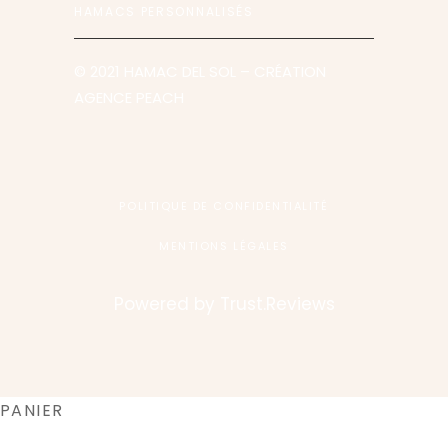
HAMACS PERSONNALISÉS
© 2021 HAMAC DEL SOL
– CRÉATION
AGENCE PEACH
POLITIQUE DE CONFIDENTIALITÉ
MENTIONS LÉGALES
Powered by
Trust.Reviews
PANIER