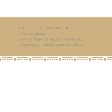
,
ACCUEIL
/
/
HAMAC DEL SOL
,
HAMACS À BARRE
,
HAMACS TRADITIONNELS DU NICARAGUA
NICARAGUA
/
HAMAC À BARRE L « RIVAS »