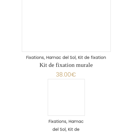
,
,
Fixations
Hamac del Sol
Kit de fixation
Kit de fixation murale
38.00
€
Ce
produit
a
,
Fixations
Hamac
plusieurs
,
del Sol
Kit de
variations.