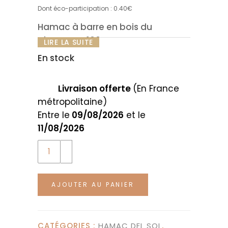
Dont éco-participation :
0.40
€
Hamac à barre en bois du
Nicaragua 100% coton
LIRE LA SUITE
Le hamac à barre multicolore est
En stock
représentatif de la culture du
Nicaragua. C’est le hamac
Livraison offerte
(En France
traditionnel que l’on retrouve à
métropolitaine)
l’extérieur des maisons, souvent
Entre le
09/08/2026
et le
abrité. Il est fait de matériaux
11/08/2026
naturels et est réalisé à l’aide de
Quantity
techniques artisanales sur un
métier à tisser.
AJOUTER AU PANIER
CATÉGORIES :
HAMAC DEL SOL
,