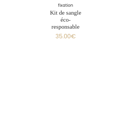
fixation
Les
Kit de sangle
options
éco-
peuvent
responsable
être
35.00
€
choisies
sur
la
page
du
produit