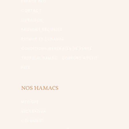
ESPACE PRO
CONTACT
LIVRAISON
PAIEMENT SÉCURISÉ
RETOUR ET ÉCHANGE
CONDITIONS GÉNÉRALES DE VENTE
TROPICAL HAMAC : CONFORT À PETIT
PRIX
NOS HAMACS
MEXIQUE
NICARAGUA
COLOMBIE