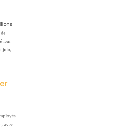
llions
 de
é leur
 juin,
er
employés
e, avec