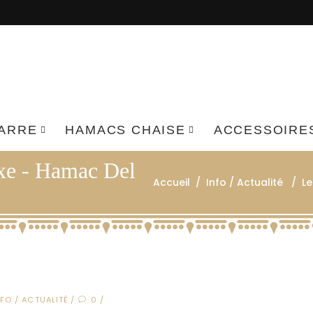
BARRE
HAMACS CHAISE
ACCESSOIRE
uxe - Hamac Del
Accueil
/
Info / Actualité
/
Le
NFO / ACTUALITÉ
0