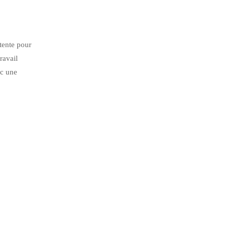
tente pour
ravail
ec une