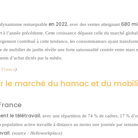
en 2022
680 mi
un dynamisme remarquable
, avec des ventes atteignant
t à l’année précédente. Cette croissance dépasse celle du marché global
rgement contribué à cette tendance, les consommateurs ayant transform
e mobilier de jardin révèle une forte saisonnalité centrée entre mars et
nts d’achat dictés par la météo.
n France
)
our le marché du hamac et du mobili
 France
nt le télétravail
, avec une répartition de 74 % de cadres, 17 % d’
a population active travaille à distance au moins une journée par semain
vail
.
(source :
Helloworkplace
)