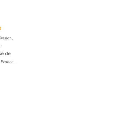
e
évision,
t
sé de
t France –