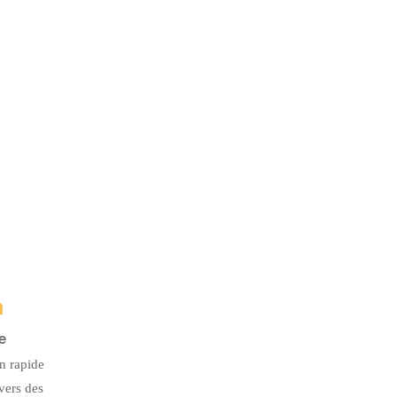
n
e
on rapide
vers des