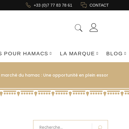
+33 (0)7 77 83 78 61
CONTACT
S POUR HAMACS
LA MARQUE
BLOG
 marché du hamac : Une opportunité en plein essor
Recherche