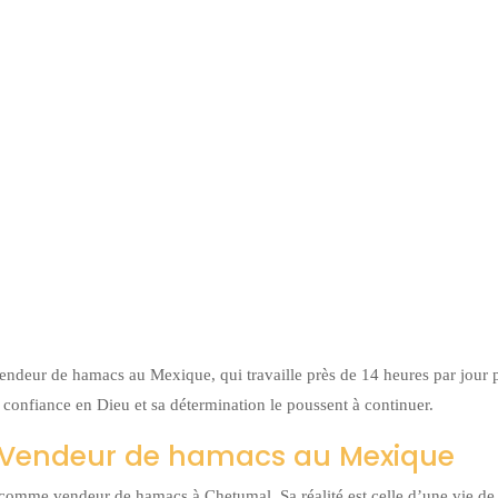
ndeur de hamacs au Mexique, qui travaille près de 14 heures par jour 
a confiance en Dieu et sa détermination le poussent à continuer.
: Vendeur de hamacs au Mexique
 comme vendeur de hamacs à Chetumal. Sa réalité est celle d’une vie de 