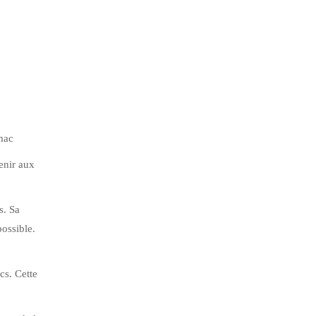
mac
enir aux
s. Sa
possible.
cs. Cette