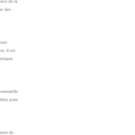
ance de la
er des
eurs
, il est
nomique
ssentielle
idien pour
deurs de