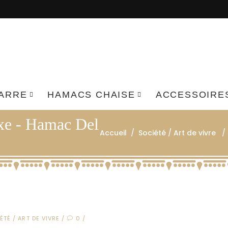
BARRE
HAMACS CHAISE
ACCESSOIRE
uxe - Hamac Del
Accueil
/
Société / Art de vivre
ÉTÉ / ART DE VIVRE
0