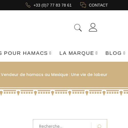
+33 (0)7 77 83 78 61
CONTACT
S POUR HAMACS
LA MARQUE
BLOG
/
Vendeur de hamacs au Mexique : Une vie de labeur
Recherche