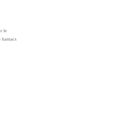
r le
de hamacs