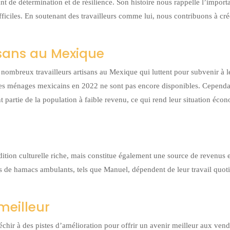
 de détermination et de résilience. Son histoire nous rappelle l’import
ifficiles. En soutenant des travailleurs comme lui, nous contribuons à cré
tisans au Mexique
ombreux travailleurs artisans au Mexique qui luttent pour subvenir à l
des ménages mexicains en 2022 ne sont pas encore disponibles. Cependant
t partie de la population à faible revenu, ce qui rend leur situation éco
ition culturelle riche, mais constitue également une source de revenus e
 de hamacs ambulants, tels que Manuel, dépendent de leur travail quot
meilleur
fléchir à des pistes d’amélioration pour offrir un avenir meilleur aux ven