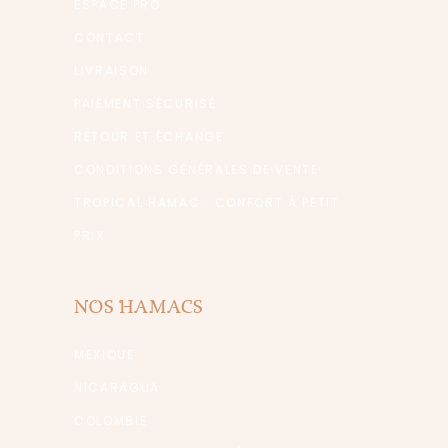
ESPACE PRO
CONTACT
LIVRAISON
PAIEMENT SÉCURISÉ
RETOUR ET ÉCHANGE
CONDITIONS GÉNÉRALES DE VENTE
TROPICAL HAMAC : CONFORT À PETIT
PRIX
NOS HAMACS
MEXIQUE
NICARAGUA
COLOMBIE