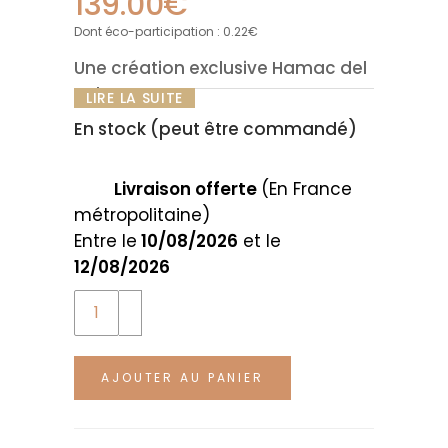
139.00
€
Dont éco-participation :
0.22
€
Une création exclusive Hamac del
Sol
LIRE LA SUITE
En stock (peut être commandé)
Notre élégant hamac pour chat
écru sur pied, est un achat coup
de cœur. Façonné artisanalement
Livraison offerte
(En France
au Nicaragua, Il est inspiré des
métropolitaine)
traditions du pays. La toile du
Entre le
10/08/2026
et le
hamac en coton torsadé offre
12/08/2026
douceur et robustesse, tandis que
Quantity
le support en bois brut du Costa
Rica ajoute une dimension
naturelle à l’ensemble.
AJOUTER AU PANIER