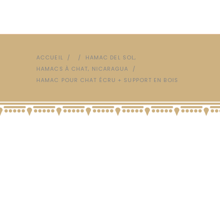
,
ACCUEIL
/
/
HAMAC DEL SOL
,
HAMACS À CHAT
NICARAGUA
/
HAMAC POUR CHAT ÉCRU + SUPPORT EN BOIS