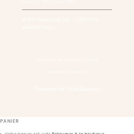
HAMACS PERSONNALISÉS
© 2021 HAMAC DEL SOL
– CRÉATION
AGENCE PEACH
POLITIQUE DE CONFIDENTIALITÉ
MENTIONS LÉGALES
Powered by
Trust.Reviews
PANIER
Votre panier est vide
Retourner à la boutique