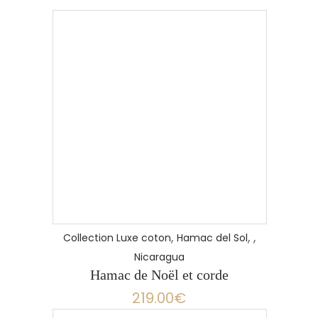
LIRE LA SUITE
Au Nicaragua, le hamac
,
,
,
Collection Luxe coton
Hamac del Sol
traditionnel est appelé “hamac de
Nicaragua
montagne”. Il occupe une place
Hamac de Noël et corde
particulière dans l’histoire du pays
219.00
€
en tant que berceau du
Nicaragua.