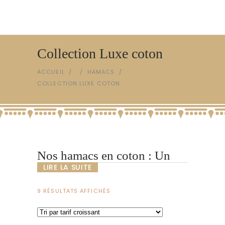
Collection Luxe coton
ACCUEIL
/
/
HAMACS
/
COLLECTION LUXE COTON
Nos hamacs en coton : Un
savoir-faire unique
LIRE LA SUITE
TRIÉ
9 RÉSULTATS AFFICHÉS
PAR
PRIX
CROISSANT