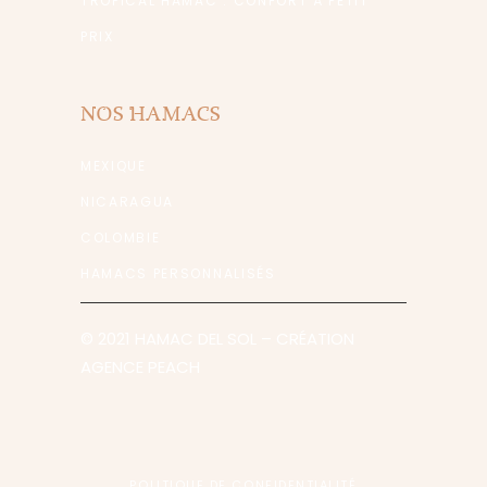
TROPICAL HAMAC : CONFORT À PETIT
PRIX
NOS HAMACS
MEXIQUE
NICARAGUA
COLOMBIE
HAMACS PERSONNALISÉS
© 2021 HAMAC DEL SOL
– CRÉATION
AGENCE PEACH
POLITIQUE DE CONFIDENTIALITÉ