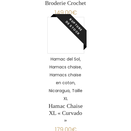
Broderie Crochet
149.00
€
R
P
T
U
R
E
E
S
T
O
C
U
D
K
LIRE
LA
SUITE
,
Hamac del Sol
,
Hamacs chaise
Hamacs chaise
,
en coton
,
Nicaragua
Taille
XL
Hamac Chaise
XL « Curvado
»
179.00
€