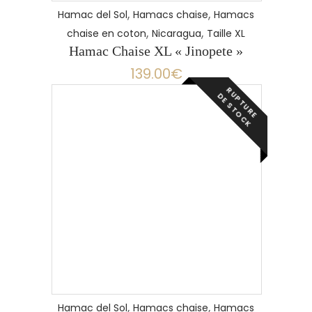
,
,
Hamac del Sol
Hamacs chaise
Hamacs
,
,
chaise en coton
Nicaragua
Taille XL
Hamac Chaise XL « Jinopete »
139.00
€
R
P
T
U
R
E
E
S
T
O
C
U
D
K
LIRE LA SUITE
,
,
Hamac del Sol
Hamacs chaise
Hamacs