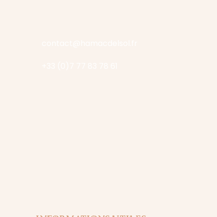
contact@hamacdelsol.fr
+33 (0)7 77 83 78 61