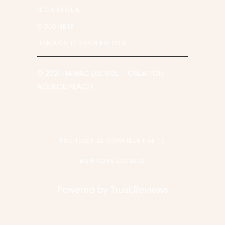
NICARAGUA
COLOMBIE
HAMACS PERSONNALISÉS
© 2021 HAMAC DEL SOL
– CRÉATION
AGENCE PEACH
POLITIQUE DE CONFIDENTIALITÉ
MENTIONS LÉGALES
Powered by
Trust.Reviews