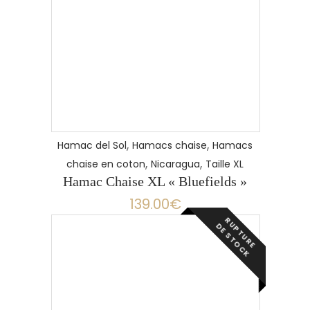
LIRE LA SUITE
,
,
Hamac del Sol
Hamacs chaise
Hamacs
,
,
chaise en coton
Nicaragua
Taille XL
Hamac Chaise XL « Bluefields »
139.00
€
R
P
T
U
R
E
E
S
T
O
C
U
D
K