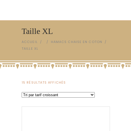
Taille XL
ACCUEIL
/
/
HAMACS CHAISE EN COTON
/
TAILLE XL
TRIÉ
15 RÉSULTATS AFFICHÉS
PAR
PRIX
CROISSANT