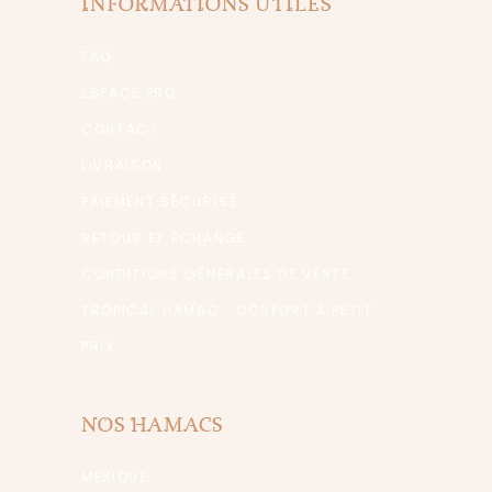
INFORMATIONS UTILES
FAQ
ESPACE PRO
CONTACT
LIVRAISON
PAIEMENT SÉCURISÉ
RETOUR ET ÉCHANGE
CONDITIONS GÉNÉRALES DE VENTE
TROPICAL HAMAC : CONFORT À PETIT
PRIX
NOS HAMACS
MEXIQUE