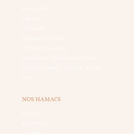
ESPACE PRO
CONTACT
LIVRAISON
PAIEMENT SÉCURISÉ
RETOUR ET ÉCHANGE
CONDITIONS GÉNÉRALES DE VENTE
TROPICAL HAMAC : CONFORT À PETIT
PRIX
NOS HAMACS
MEXIQUE
NICARAGUA
COLOMBIE