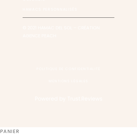
HAMACS PERSONNALISÉS
© 2021 HAMAC DEL SOL
– CRÉATION
AGENCE PEACH
POLITIQUE DE CONFIDENTIALITÉ
MENTIONS LÉGALES
Powered by
Trust.Reviews
PANIER