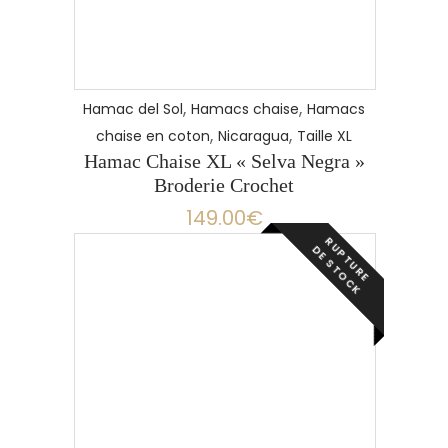
,
,
Hamac del Sol
Hamacs chaise
Hamacs
,
,
chaise en coton
Nicaragua
Taille XL
Hamac Chaise XL « Selva Negra »
Broderie Crochet
149.00
€
R
P
T
U
R
E
E
S
T
O
C
U
D
K