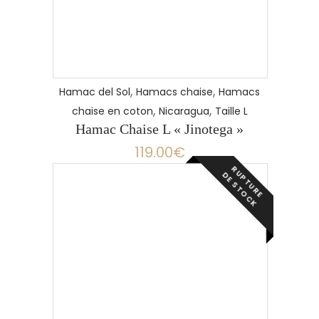
,
,
Hamac del Sol
Hamacs chaise
Hamacs
,
,
chaise en coton
Nicaragua
Taille L
Hamac Chaise L « Jinotega »
119.00
€
R
P
T
U
R
E
E
S
T
O
C
U
D
K