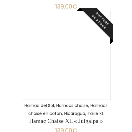
139.00
€
R
P
T
U
R
E
E
S
T
O
C
U
D
K
,
,
Hamac del Sol
Hamacs chaise
Hamacs
,
,
chaise en coton
Nicaragua
Taille XL
Hamac Chaise XL « Juigalpa »
139.00
€