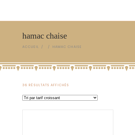
hamac chaise
ACCUEIL
/
/
HAMAC CHAISE
TRIÉ
36 RÉSULTATS AFFICHÉS
PAR
PRIX
CROISSANT