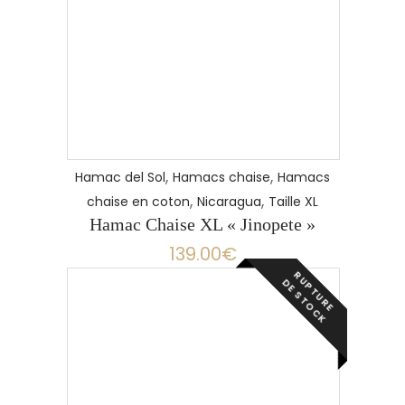
,
,
Hamac del Sol
Hamacs chaise
Hamacs
,
,
chaise en coton
Nicaragua
Taille XL
Hamac Chaise XL « Jinopete »
139.00
€
R
P
T
U
R
E
E
S
T
O
C
U
D
K