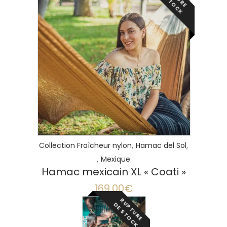
U
D
K
LIRE LA SUITE
,
,
Collection Fraîcheur nylon
Hamac del Sol
,
Mexique
Hamac mexicain XL « Coati »
169.00
€
R
P
T
U
R
E
E
S
T
O
C
U
D
K
LIRE