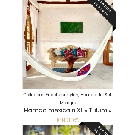
R
P
T
U
R
E
E
S
T
O
C
U
D
K
LIRE LA SUITE
,
,
Collection Fraîcheur nylon
Hamac del Sol
,
Mexique
Hamac mexicain XL « Tulum »
169.00
€
R
P
T
U
R
E
E
S
T
O
C