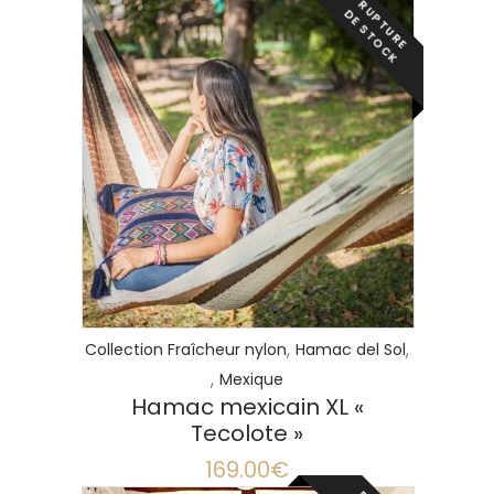
R
P
T
U
R
E
E
S
T
O
C
U
D
K
LIRE LA SUITE
,
,
Collection Fraîcheur nylon
Hamac del Sol
,
Mexique
Hamac mexicain XL «
Tecolote »
169.00
€