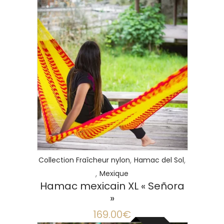
LIRE LA SUITE
,
,
Collection Fraîcheur nylon
Hamac del Sol
,
Mexique
Hamac mexicain XL « Señora
»
169.00
€