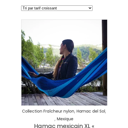
PRIX
CROISSANT
LIRE LA SUITE
,
,
Collection Fraîcheur nylon
Hamac del Sol
Les hamac en filet : Une institution
,
au Mexique
Mexique
Hamac mexicain XL «