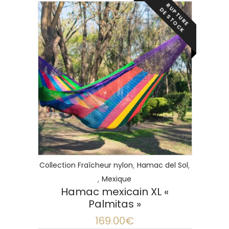
médicaux pour une utilisation
R
P
T
U
R
E
E
S
T
O
C
U
D
K
constante.
LIRE LA SUITE
,
,
Collection Fraîcheur nylon
Hamac del Sol
,
Mexique
Hamac mexicain XL «
Palmitas »
169.00
€