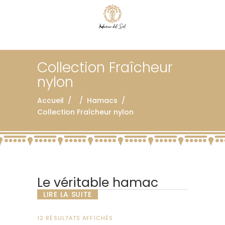
Collection Fraîcheur
nylon
Accueil
/
/
Hamacs
/
Collection Fraîcheur nylon
Le véritable hamac
Mexicain : La tradition
LIRE LA SUITE
Maya
TRIÉ
12 RÉSULTATS AFFICHÉS
PAR