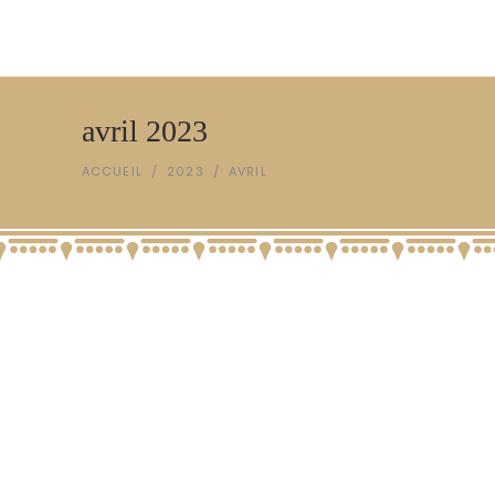
avril 2023
ACCUEIL
/
2023
/
AVRIL
24th
Avr