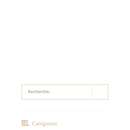
La Magie des Hamacs
personnalisés !
Recherche
pour
:
Catégories